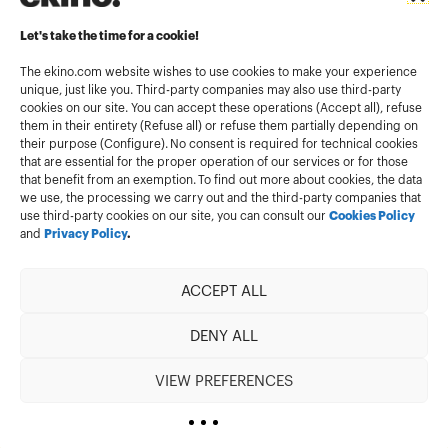
Legal informations
Let's take the time for a cookie!
Terms and conditions of use
Cookies policy
The ekino.com website wishes to use cookies to make your experience
unique, just like you. Third-party companies may also use third-party
Privacy Policy
cookies on our site. You can accept these operations (Accept all), refuse
them in their entirety (Refuse all) or refuse them partially depending on
Cookies management module
their purpose (Configure). No consent is required for technical cookies
that are essential for the proper operation of our services or for those
that benefit from an exemption. To find out more about cookies, the data
we use, the processing we carry out and the third-party companies that
use third-party cookies on our site, you can consult our
Cookies Policy
and
Privacy Policy
.
ACCEPT ALL
Member of
DENY ALL
VIEW PREFERENCES