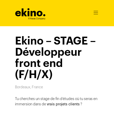
ekino
.
Ouvrir
le
A Havas Company
menu
Ekino – STAGE –
Développeur
front end
(F/H/X)
Bordeaux, France
Tu cherches un stage de fin d’études où tu seras en
immersion dans de
vrais projets clients
?