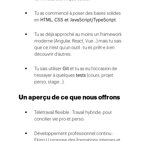
Tu as commencé à poser des bases solides
en
HTML, CSS et JavaScript
/TypeScript
.
Tu as déjà approché au moins un framework
moderne (Angular, React, Vue…) mais tu sais
que ce n’est qu’un outil : tu es prêt·e à en
découvrir d’autres.
Tu sais utiliser
Git
et tu as eu l’occasion de
t’essayer à quelques
tests
(cours, projet
perso, stage…).
Un aperçu de ce que nous offrons
Télétravail flexible : Travail hybride, pour
concilier vie pro et perso.
Développement professionnel continu :
Ekino U propose des formations internes et